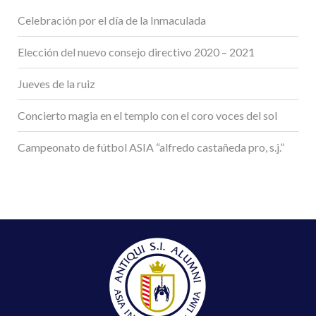
Celebración por el día de la Inmaculada
Elección del nuevo consejo directivo 2020 – 2021
Jueves de la ruiz
Concierto magia en el templo con el coro voces del sol
Campeonato de fútbol ASIA “alfredo castañeda pro, s.j.”