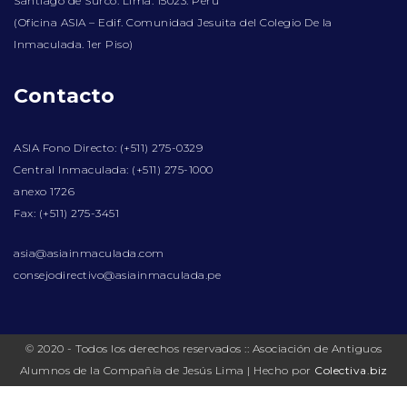
Santiago de Surco. Lima. 15023. Perú
(Oficina ASIA – Edif. Comunidad Jesuita del Colegio De la
Inmaculada. 1er Piso)
Contacto
ASIA Fono Directo: (+511) 275-0329
Central Inmaculada: (+511) 275-1000
anexo 1726
Fax: (+511) 275-3451
asia@asiainmaculada.com
consejodirectivo@asiainmaculada.pe
© 2020 - Todos los derechos reservados :: Asociación de Antiguos
Alumnos de la Compañía de Jesús Lima | Hecho por
Colectiva.biz